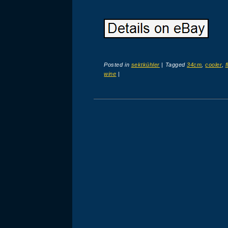
Posted in
sektkühler
|
Tagged
34cm
,
cooler
,
wine
|
Post navigation