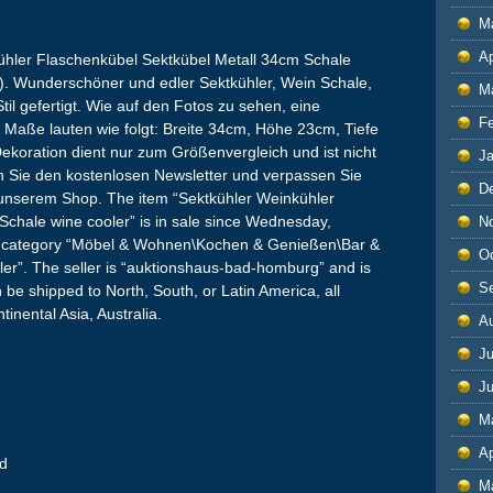
M
Ap
kühler Flaschenkübel Sektkübel Metall 34cm Schale
T). Wunderschöner und edler Sektkühler, Wein Schale,
M
til gefertigt. Wie auf den Fotos zu sehen, eine
F
e Maße lauten wie folgt: Breite 34cm, Höhe 23cm, Tiefe
ekoration dient nur zum Größenvergleich und ist nicht
J
n Sie den kostenlosen Newsletter und verpassen Sie
D
 unserem Shop. The item “Sektkühler Weinkühler
chale wine cooler” is in sale since Wednesday,
N
the category “Möbel & Wohnen\Kochen & Genießen\Bar &
O
er”. The seller is “auktionshaus-bad-homburg” and is
S
be shipped to North, South, or Latin America, all
tinental Asia, Australia.
A
Ju
J
M
Ap
nd
M