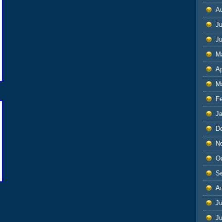
A
Ju
J
M
Ap
M
F
J
D
N
O
S
A
Ju
J