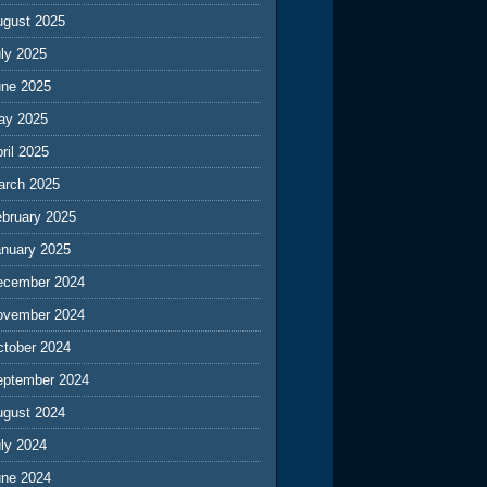
ugust 2025
ly 2025
une 2025
ay 2025
ril 2025
arch 2025
ebruary 2025
anuary 2025
ecember 2024
ovember 2024
ctober 2024
eptember 2024
ugust 2024
ly 2024
une 2024