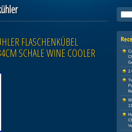
kühler
Searc
ÜHLER FLASCHENKÜBEL
Rec
34CM SCHALE WINE COOLER
Co
C
G
2 
Ya
Po
Re
Wa
13
H
Ch
V