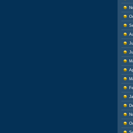
N
O
S
A
Ju
J
M
Ap
M
F
J
D
N
O
S