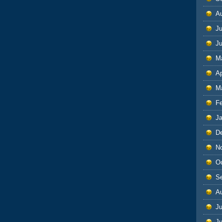
A
Ju
J
M
Ap
M
F
J
D
N
O
S
A
Ju
J