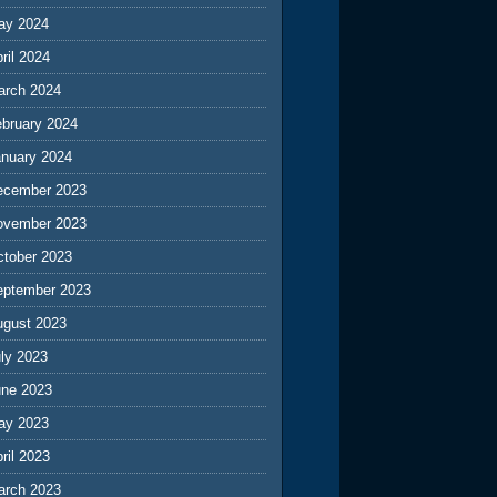
ay 2024
ril 2024
arch 2024
ebruary 2024
anuary 2024
ecember 2023
ovember 2023
ctober 2023
eptember 2023
ugust 2023
ly 2023
une 2023
ay 2023
ril 2023
arch 2023