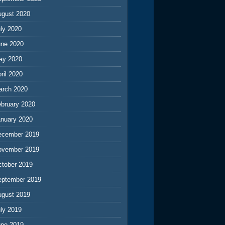
ugust 2020
ly 2020
une 2020
ay 2020
ril 2020
arch 2020
ebruary 2020
anuary 2020
ecember 2019
ovember 2019
ctober 2019
eptember 2019
ugust 2019
ly 2019
une 2019