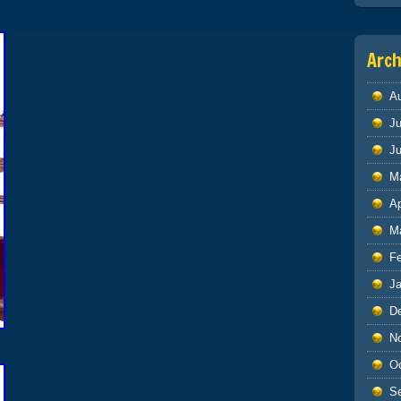
Arch
A
Ju
J
M
Ap
M
F
J
D
N
O
S